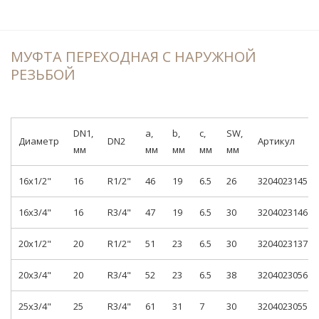
МУФТА ПЕРЕХОДНАЯ С НАРУЖНОЙ
РЕЗЬБОЙ
DN1,
a,
b,
c,
SW,
Диаметр
DN2
Артикул
мм
мм
мм
мм
мм
16x1/2"
16
R1/2"
46
19
6.5
26
3204023145
16x3/4"
16
R3/4"
47
19
6.5
30
3204023146
20x1/2"
20
R1/2"
51
23
6.5
30
3204023137
20x3/4"
20
R3/4"
52
23
6.5
38
3204023056
25x3/4"
25
R3/4"
61
31
7
30
3204023055