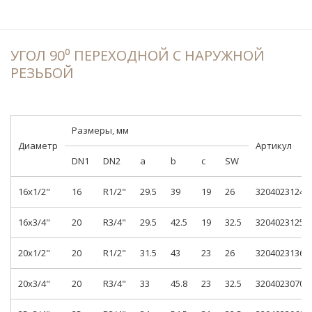
УГОЛ 90⁰ ПЕРЕХОДНОЙ С НАРУЖНОЙ
РЕЗЬБОЙ
Размеры, мм
Диаметр
Артикул
DN1
DN2
a
b
c
SW
16x1/2"
16
R1/2"
29.5
39
19
26
3204023124
16x3/4"
20
R3/4"
29.5
42.5
19
32.5
3204023125
20x1/2"
20
R1/2"
31.5
43
23
26
3204023136
20x3/4"
20
R3/4"
33
45.8
23
32.5
3204023070